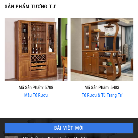
SẢN PHẨM TƯƠNG TỰ
Mã Sản Phẩm: 5708
Mã Sản Phẩm: 5403
Mẫu Tủ Rượu
Tủ Rượu & Tủ Trang Trí
BÀI VIẾT MỚI