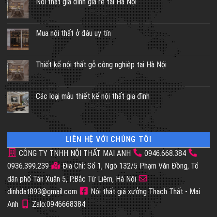
Nội thất gia đình giá rẻ tại Hà Nội
Mua nội thất ở đâu uy tín
Thiết kế nội thất gỗ công nghiệp tại Hà Nội
Các loại mẫu thiết kế nội thất gia đình
LIÊN HỆ VỚI CHÚNG TÔI
CÔNG TY TNHH NỘI THẤT MAI ANH
0946.668.384
0936.399.239
Địa Chỉ: Số 1, Ngõ 132/5 Phạm Văn Đồng, Tổ
dân phố Tân Xuân 5, P.Bắc Từ Liêm, Hà Nội
dinhdat893@gmail.com
Nội thất giá xưởng Thạch Thất - Mai
Anh
Zalo:0946668384