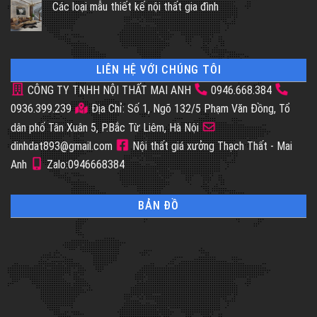
Các loại mẫu thiết kế nội thất gia đình
LIÊN HỆ VỚI CHÚNG TÔI
CÔNG TY TNHH NỘI THẤT MAI ANH
0946.668.384
0936.399.239
Địa Chỉ: Số 1, Ngõ 132/5 Phạm Văn Đồng, Tổ
dân phố Tân Xuân 5, P.Bắc Từ Liêm, Hà Nội
dinhdat893@gmail.com
Nội thất giá xưởng Thạch Thất - Mai
Anh
Zalo:0946668384
BẢN ĐỒ