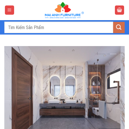
Bỏ
qua
nội
dung
Tìm
kiếm: