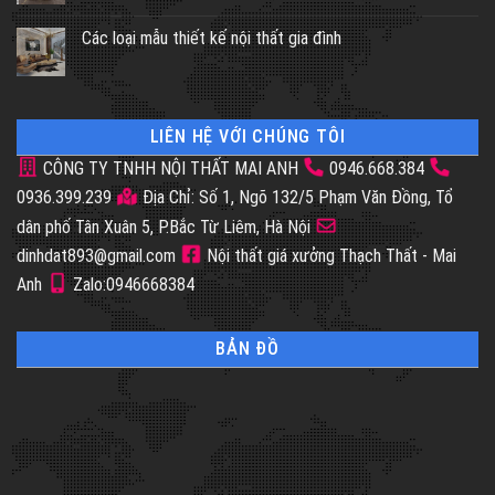
Các loại mẫu thiết kế nội thất gia đình
LIÊN HỆ VỚI CHÚNG TÔI
CÔNG TY TNHH NỘI THẤT MAI ANH
0946.668.384
0936.399.239
Địa Chỉ: Số 1, Ngõ 132/5 Phạm Văn Đồng, Tổ
dân phố Tân Xuân 5, P.Bắc Từ Liêm, Hà Nội
dinhdat893@gmail.com
Nội thất giá xưởng Thạch Thất - Mai
Anh
Zalo:0946668384
BẢN ĐỒ