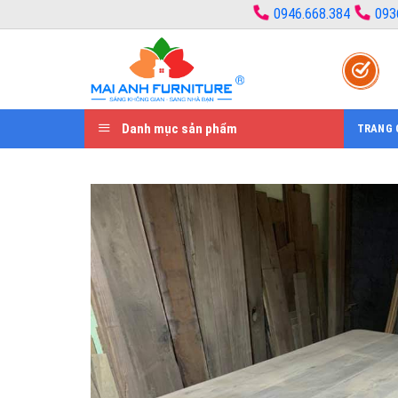
Bỏ
0946.668.384
093
qua
nội
dung
Danh mục sản phẩm
TRANG 