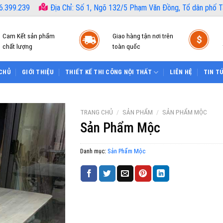
6.399.239
Địa Chỉ: Số 1, Ngõ 132/5 Phạm Văn Đồng, Tổ dân phố Tâ
Cam Kết sản phẩm
Giao hàng tận nơi trên
chất lượng
toàn quốc
CHỦ
GIỚI THIỆU
THIẾT KẾ THI CÔNG NỘI THẤT
LIÊN HỆ
TIN T
TRANG CHỦ
/
SẢN PHẨM
/
SẢN PHẨM MỘC
Sản Phẩm Mộc
Danh mục:
Sản Phẩm Mộc