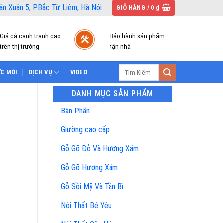
n Xuân 5, P.Bắc Từ Liêm, Hà Nội
GIỎ HÀNG /
0
₫
Giá cả cạnh tranh cao
Bảo hành sản phẩm
trên thị trường
tận nhà
Tìm
ỨC MỚI
DỊCH VỤ
VIDEO
kiếm:
DANH MỤC SẢN PHẨM
Bàn Phấn
Giường cao cấp
Gỗ Gõ Đỏ Và Hương Xám
Gỗ Gõ Hương Xám
Gỗ Sồi Mỹ Và Tần Bì
Nội Thất Bé Yêu