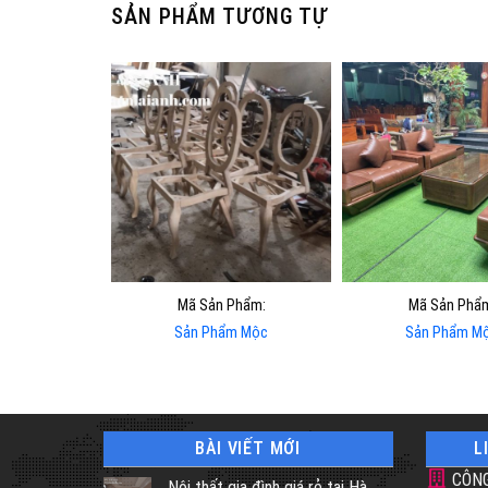
SẢN PHẨM TƯƠNG TỰ
Mã Sản Phẩm:
Mã Sản Phẩ
Sản Phẩm Mộc
Sản Phẩm M
BÀI VIẾT MỚI
L
CÔNG
Nội thất gia đình giá rẻ tại Hà