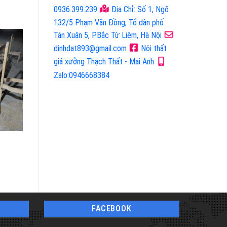
0936.399.239
Địa Chỉ: Số 1, Ngõ
132/5 Phạm Văn Đồng, Tổ dân phố
Tân Xuân 5, P.Bắc Từ Liêm, Hà Nội
dinhdat893@gmail.com
Nội thất
giá xưởng Thạch Thất - Mai Anh
Zalo:0946668384
Mã Sản Phẩm:
Mã Sản Phẩm:
Sản Phẩm Mộc
Sản Phẩm Mộc
FACEBOOK